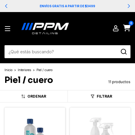
ENVÍOS GRATIS A PARTIR DE $3499
0
Inicio
>
Interiores
>
Piel / cuero
Piel / cuero
11 productos
ORDENAR
FILTRAR