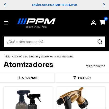
3 MESES SIN INTERÉS
0
Inicio
>
Microfibras, brochas y accesorios
>
Atomizadores
Atomizadores
28 productos
ORDENAR
FILTRAR