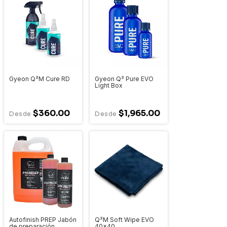
Gyeon Q²M Cure RD
Gyeon Q² Pure EVO
Light Box
$360.00
$1,965.00
Autofinish PREP Jabón
Q²M Soft Wipe EVO
de preparación
40x40