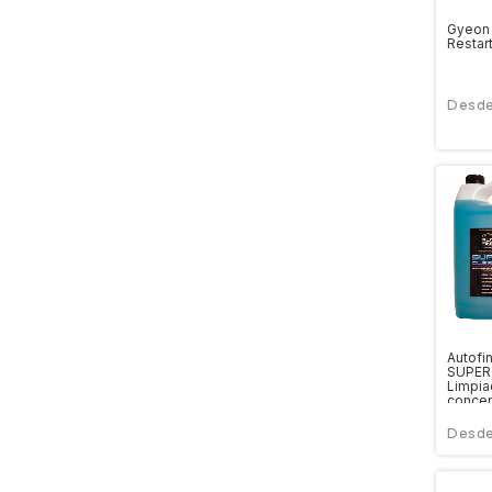
Gyeon
Restar
Autofi
SUPER
Limpia
concen