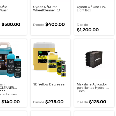
 Q²M
Gyeon Q²M Iron
Gyeon Q² One EVO
tWash
WheelCleaner RD
Light Box
$580.00
$400.00
$1,200.00
nish
3D Yellow Degreaser
Maxshine Aplicador
CLEANER
para llantas Hydro-
dor
Tech
trado rines
$140.00
$275.00
$125.00