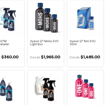
 Q²M
Gyeon Q² Mohs EVO
Gyeon Q² Rim EVO
etailer
Light Box
30ml
$360.00
$1,965.00
$1,485.00