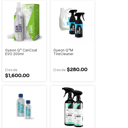
Gyeon Q² CanCoat
Gyeon Q²M
EVO 200ml
TireCleaner
$280.00
$1,600.00