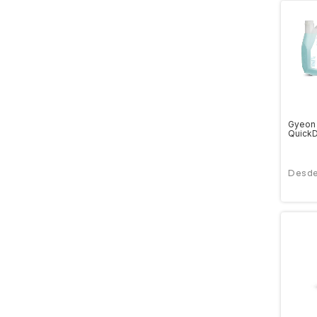
Gyeon
QuickD