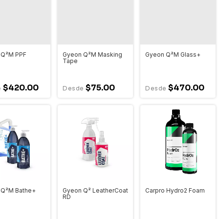
 Q²M PPF
Gyeon Q²M Masking
Gyeon Q²M Glass+
Tape
$420.00
$75.00
$470.00
 Q²M Bathe+
Gyeon Q² LeatherCoat
Carpro Hydro2 Foam
RD