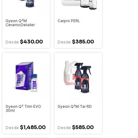
Gyeon Q²M
Carpro PERL
CeramicDetailer
$430.00
$385.00
Gyeon Q² Trim EVO
Gyeon Q²M Tar RD
30ml
$1,485.00
$585.00