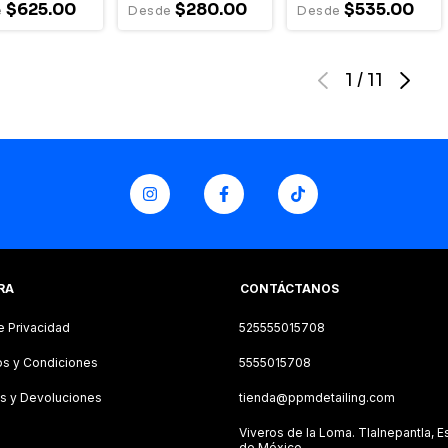
$625.00
$280.00
$535.00
1
/
11
RA
CONTÁCTANOS
e Privacidad
525555015708
s y Condiciones
5555015708
s y Devoluciones
tienda@ppmdetailing.com
Viveros de la Loma. Tlalnepantla, 
de México