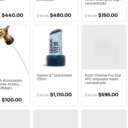
concentrado
$440.00
$480.00
$150.00
Gyeon Q² QuickView
Koch Chemie Pol Star
120ml
APC limpiador neutro
h Atomizador
concentrado
ente Acidos
o/Negro
$1,110.00
$595.00
$100.00