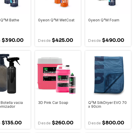
 Q²M Bathe
Gyeon Q²M WetCoat
Gyeon Q²M Foam
$390.00
$425.00
$490.00
 Botella vacia
3D Pink Car Soap
Q²M SilkDryer EVO 70
omizador
x 90cm
$135.00
$260.00
$800.00