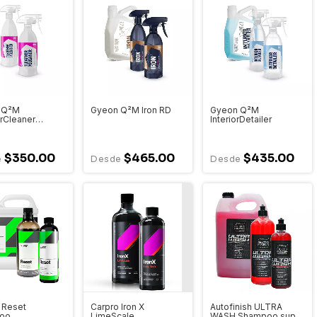
 Q²M
Gyeon Q²M Iron RD
Gyeon Q²M
rCleaner
InteriorDetailer
$350.00
$465.00
$435.00
 Reset
Carpro Iron X
Autofinish ULTRA
oo
LimeScale
WASH Shampoo super