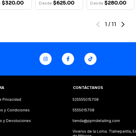
$320.00
$625.00
$280.00
1
/
11
RA
CONTÁCTANOS
e Privacidad
525555015708
s y Condiciones
5555015708
s y Devoluciones
tienda@ppmdetailing.com
Viveros de la Loma. Tlalnepantla, 
de México