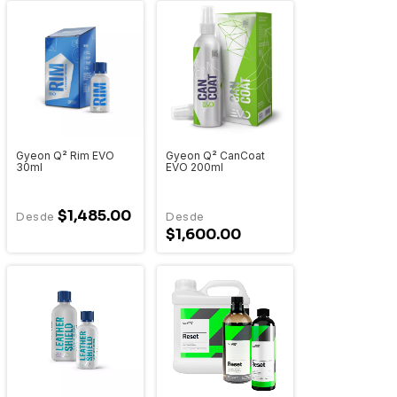
Gyeon Q² Rim EVO
Gyeon Q² CanCoat
30ml
EVO 200ml
$1,485.00
$1,600.00