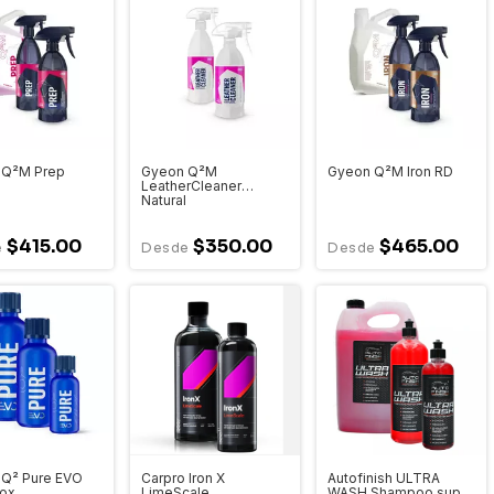
 Q²M Prep
Gyeon Q²M
Gyeon Q²M Iron RD
LeatherCleaner
Natural
$415.00
$350.00
$465.00
Q² Pure EVO
Carpro Iron X
Autofinish ULTRA
Box
LimeScale
WASH Shampoo super