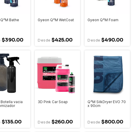
 Q²M Bathe
Gyeon Q²M WetCoat
Gyeon Q²M Foam
$390.00
$425.00
$490.00
 Botella vacia
3D Pink Car Soap
Q²M SilkDryer EVO 70
omizador
x 90cm
$135.00
$260.00
$800.00