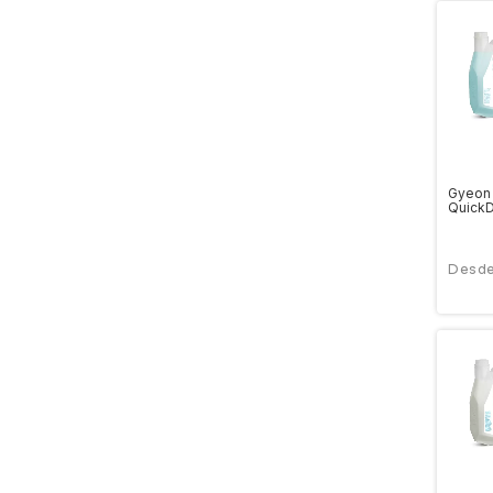
Gyeon
QuickD