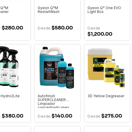
 Q²M
Gyeon Q²M
Gyeon Q² One EVO
eaner
RestartWash
Light Box
$280.00
$580.00
$1,200.00
 Hydro2Lite
Autofinish
3D Yellow Degreaser
SUPERCLEANER
Limpiador
concentrado rines
$380.00
$140.00
$275.00