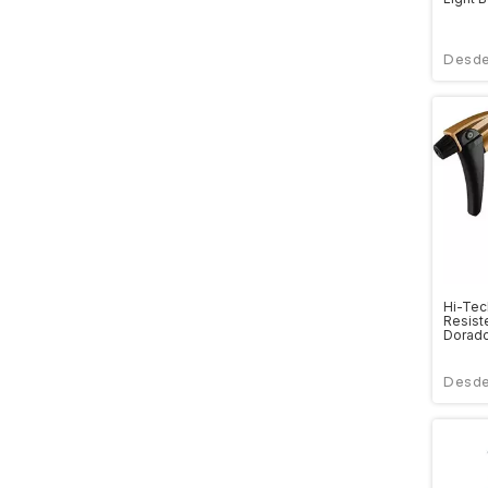
Hi-Tec
Resist
Dorad