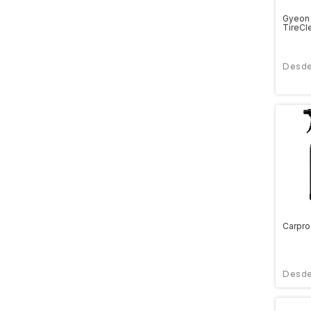
Gyeon
TireCl
Carpro