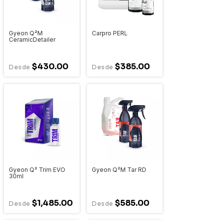
Gyeon Q²M
Carpro PERL
CeramicDetailer
$430.00
$385.00
Gyeon Q² Trim EVO
Gyeon Q²M Tar RD
30ml
$1,485.00
$585.00