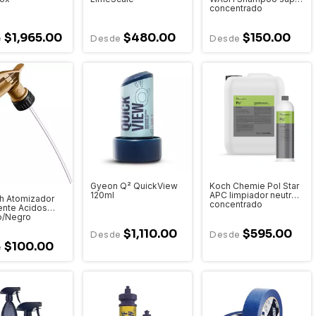
concentrado
$1,965.00
$480.00
$150.00
Gyeon Q² QuickView
Koch Chemie Pol Star
120ml
APC limpiador neutro
h Atomizador
concentrado
ente Acidos
o/Negro
$1,110.00
$595.00
$100.00