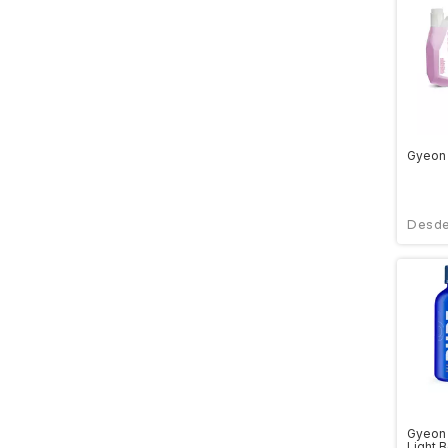
Gyeon
Gyeon 
Light 