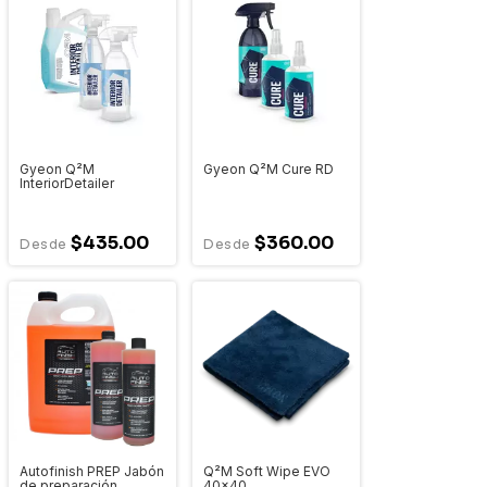
Gyeon Q²M
Gyeon Q²M Cure RD
InteriorDetailer
$435.00
$360.00
Autofinish PREP Jabón
Q²M Soft Wipe EVO
de preparación
40x40