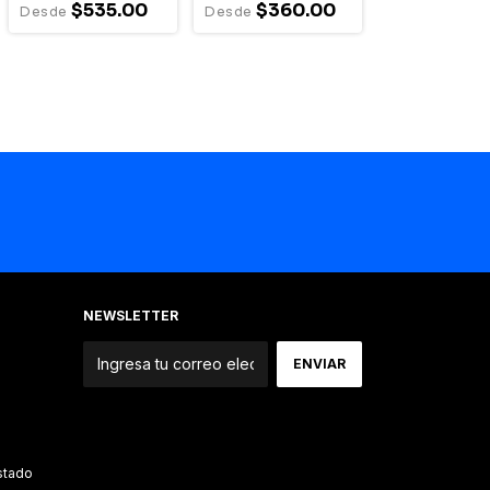
$535.00
$360.00
NEWSLETTER
Estado