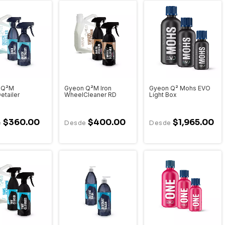
 Q²M
Gyeon Q²M Iron
Gyeon Q² Mohs EVO
etailer
WheelCleaner RD
Light Box
$360.00
$400.00
$1,965.00