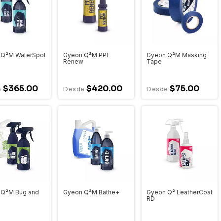
 Q²M WaterSpot
Gyeon Q²M PPF
Gyeon Q²M Masking
Renew
Tape
$365.00
$420.00
$75.00
 Q²M Bug and
Gyeon Q²M Bathe+
Gyeon Q² LeatherCoat
RD